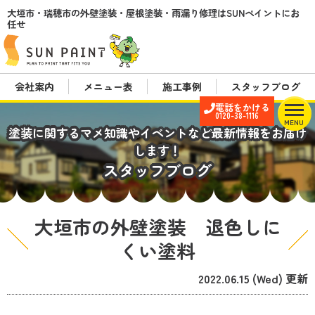
大垣市・瑞穂市の外壁塗装・屋根塗装・雨漏り修理はSUNペイントにお
任せ
会社案内
メニュー表
施工事例
スタッフブログ
電話をかける
0120-38-1116
MENU
塗装に関するマメ知識やイベントなど最新情報をお届け
します！
スタッフブログ
大垣市の外壁塗装 退色しに
くい塗料
2022.06.15 (Wed) 更新