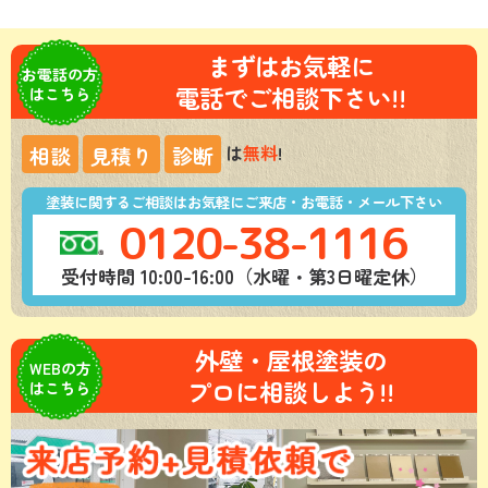
まずはお気軽に
お電話の方
電話でご相談下さい!!
はこちら
は
無料
!
相談
見積り
診断
塗装に関するご相談はお気軽にご来店・お電話・メール下さい
0120-38-1116
受付時間 10:00-16:00（水曜・第3日曜定休）
外壁・屋根塗装の
WEBの方
プロに相談しよう!!
はこちら