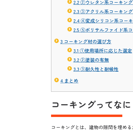
2.2
②ウレタン系コーキング
2.3
③アクリル系コーキング
2.4
④変成シリコン系コーキ
2.5
⑤ポリサルファイド系コ
3
コーキング材の選び方
3.1
①使用場所に応じた選定
3.2
②塗装の有無
3.3
③耐久性と耐候性
4
まとめ
コーキングってなに
コーキングとは、建物の隙間を埋める