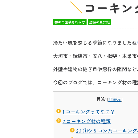
コーキン
初めて塗装される方
塗装の豆知識
冷たい風を感じる季節になりましたね
大垣市・瑞穂市・安八・揖斐・本巣市
外壁や建物の継ぎ目や窓枠の隙間など
今回のブログでは、コーキング材の種
目次
[
非表示
]
1
コーキングってなに？
2
コーキング材の種類
2.1
①シリコン系コーキング