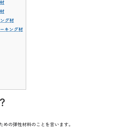
材
材
ング材
ーキング材
？
ための弾性材料のことを言います。