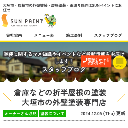
大垣市・瑞穂市の外壁塗装・屋根塗装・雨漏り修理はSUNペイントにお
任せ
会社案内
メニュー表
施工事例
スタッフブログ
塗装に関するマメ知識やイベントなど最新情報をお届け
電話をかける
します！
0120-38-1116
MENU
スタッフブログ
倉庫などの折半屋根の塗装
大垣市の外壁塗装専門店
2024.12.05 (Thu) 更新
オーナーさん必見
塗装について