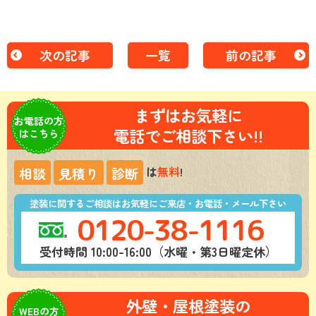
次の記事
一覧
前の記事
まずはお気軽に
お電話の方
電話でご相談下さい!!
はこちら
は
無料
!
相談
見積り
診断
塗装に関するご相談はお気軽にご来店・お電話・メール下さい
0120-38-1116
受付時間 10:00-16:00（水曜・第3日曜定休）
外壁・屋根塗装の
WEBの方