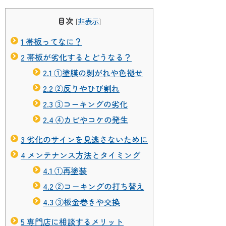
目次
[
非表示
]
1
帯板ってなに？
2
帯板が劣化するとどうなる？
2.1
①塗膜の剥がれや色褪せ
2.2
②反りやひび割れ
2.3
③コーキングの劣化
2.4
④カビやコケの発生
3
劣化のサインを見逃さないために
4
メンテナンス方法とタイミング
4.1
①再塗装
4.2
②コーキングの打ち替え
4.3
③板金巻きや交換
5
専門店に相談するメリット