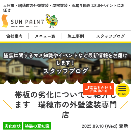
大垣市・瑞穂市の外壁塗装・屋根塗装・雨漏り修理はSUNペイントにお
任せ
会社案内
メニュー表
施工事例
スタッフブログ
塗装に関するマメ知識やイベントなど最新情報をお届け
します！
スタッフブログ
電話をかける
帯板の劣化についてご紹介し
0120-38-1116
MENU
ます 瑞穂市の外壁塗装専門
店
2025.09.10 (Wed) 更新
劣化症状
塗装の豆知識