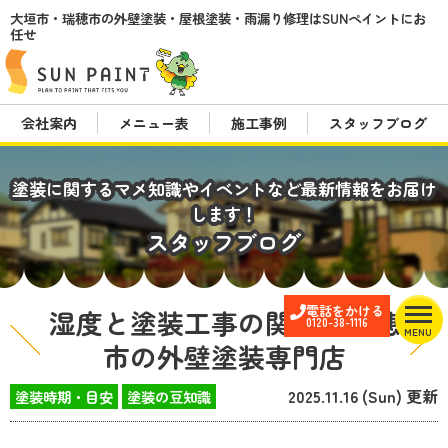
大垣市・瑞穂市の外壁塗装・屋根塗装・雨漏り修理はSUNペイントにお
任せ
会社案内
メニュー表
施工事例
スタッフブログ
塗装に関するマメ知識やイベントなど最新情報をお届け
します！
スタッフブログ
電話をかける
湿度と塗装工事の関係 瑞穂
0120-38-1116
MENU
市の外壁塗装専門店
2025.11.16 (Sun) 更新
塗装時期・目安
塗装の豆知識