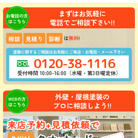
まずはお気軽に
お電話の方
電話でご相談下さい!!
はこちら
は
無料
!
相談
見積り
診断
塗装に関するご相談はお気軽にご来店・お電話・メール下さい
0120-38-1116
受付時間 10:00-16:00（水曜・第3日曜定休）
外壁・屋根塗装の
WEBの方
プロに相談しよう!!
はこちら