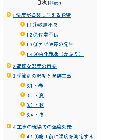
目次
[
非表示
]
1
湿度が塗装に与える影響
1.1
①乾燥不良
1.2
②付着不良
1.3
③カビや藻の発生
1.4
④白化現象（かぶり）
2
適切な湿度の目安
3
季節別の湿度と塗装工事
3.1
・春
3.2
・夏
3.3
・秋
3.4
・冬
4
工事の現場での湿度対策
4.1
①施工前に湿度を測定する