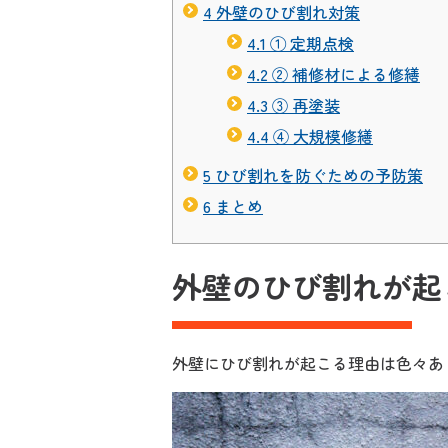
4
外壁のひび割れ対策
4.1
① 定期点検
4.2
② 補修材による修繕
4.3
③ 再塗装
4.4
④ 大規模修繕
5
ひび割れを防ぐための予防策
6
まとめ
外壁のひび割れが起
外壁にひび割れが起こる理由は色々あ