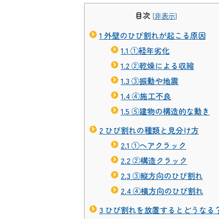
目次
[
非表示
]
1
外壁のひび割れが起こる原因
1.1
①経年劣化
1.2
②乾燥による収縮
1.3
③振動や地震
1.4
④施工不良
1.5
⑤建物の構造的な動き
2
ひび割れの種類と見分け方
2.1
①ヘアクラック
2.2
②構造クラック
2.3
③縦方向のひび割れ
2.4
④横方向のひび割れ
3
ひび割れを放置するとどうなる