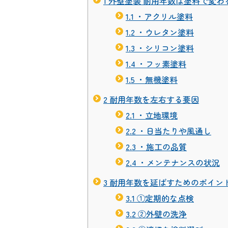
1
外壁塗装 耐用年数は塗料で変わ
1.1
・アクリル塗料
1.2
・ウレタン塗料
1.3
・シリコン塗料
1.4
・フッ素塗料
1.5
・無機塗料
2
耐用年数を左右する要因
2.1
・立地環境
2.2
・日当たりや風通し
2.3
・施工の品質
2.4
・メンテナンスの状況
3
耐用年数を延ばすためのポイン
3.1
①定期的な点検
3.2
②外壁の洗浄