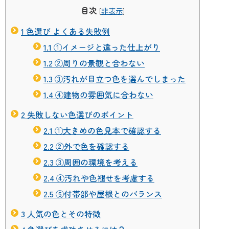
目次
[
非表示
]
1
色選び よくある失敗例
1.1
①イメージと違った仕上がり
1.2
②周りの景観と合わない
1.3
③汚れが目立つ色を選んでしまった
1.4
④建物の雰囲気に合わない
2
失敗しない色選びのポイント
2.1
①大きめの色見本で確認する
2.2
②外で色を確認する
2.3
③周囲の環境を考える
2.4
④汚れや色褪せを考慮する
2.5
⑤付帯部や屋根とのバランス
3
人気の色とその特徴