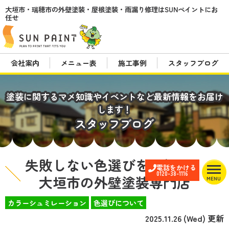
大垣市・瑞穂市の外壁塗装・屋根塗装・雨漏り修理はSUNペイントにお
任せ
会社案内
メニュー表
施工事例
スタッフブログ
塗装に関するマメ知識やイベントなど最新情報をお届け
します！
スタッフブログ
失敗しない色選びをご紹介
電話をかける
0120-38-1116
大垣市の外壁塗装専門店
MENU
カラーシュミレーション
色選びについて
2025.11.26 (Wed) 更新