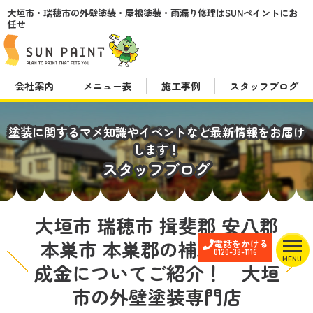
大垣市・瑞穂市の外壁塗装・屋根塗装・雨漏り修理はSUNペイントにお
任せ
会社案内
メニュー表
施工事例
スタッフブログ
塗装に関するマメ知識やイベントなど最新情報をお届け
します！
スタッフブログ
大垣市 瑞穂市 揖斐郡 安八郡
本巣市 本巣郡の補助金・助
電話をかける
0120-38-1116
MENU
成金についてご紹介！ 大垣
市の外壁塗装専門店