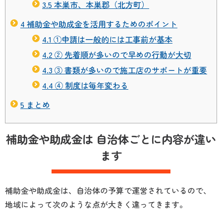
3.5
本巣市、本巣郡（北方町）
4
補助金や助成金を活用するためのポイント
4.1
①申請は一般的には工事前が基本
4.2
② 先着順が多いので早めの行動が大切
4.3
③ 書類が多いので施工店のサポートが重要
4.4
④ 制度は毎年変わる
5
まとめ
補助金や助成金は 自治体ごとに内容が違い
ます
補助金や助成金は、自治体の予算で運営されているので、
地域によって次のような点が大きく違ってきます。