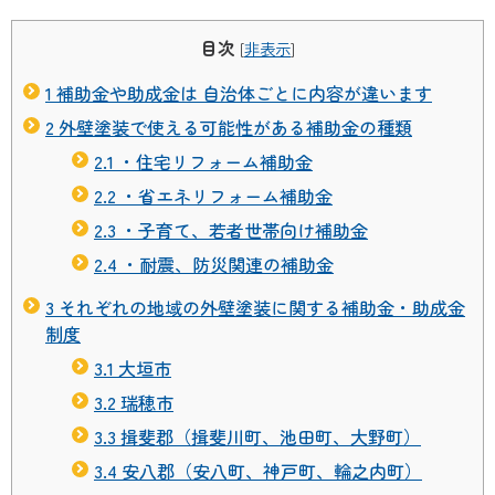
目次
[
非表示
]
1
補助金や助成金は 自治体ごとに内容が違います
2
外壁塗装で使える可能性がある補助金の種類
2.1
・住宅リフォーム補助金
2.2
・省エネリフォーム補助金
2.3
・子育て、若者世帯向け補助金
2.4
・耐震、防災関連の補助金
3
それぞれの地域の外壁塗装に関する補助金・助成金
制度
3.1
大垣市
3.2
瑞穂市
3.3
揖斐郡（揖斐川町、池田町、大野町）
3.4
安八郡（安八町、神戸町、輪之内町）