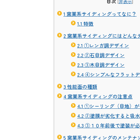
目次
[
非表示
]
1
窯業系サイディングってなに？
1.1
特徴
2
窯業系サイディングにはどんな
2.1
①レンガ調デザイン
2.2
②石目調デザイン
2.3
③木目調デザイン
2.4
④シンプルなフラットデ
3
性能面の種類
4
窯業系サイディングの注意点
4.1
①シーリング（目地）が
4.2
②塗膜が劣化すると吸水
4.3
③１０年前後で塗装が必
5
窯業系サイディングのメンテナ