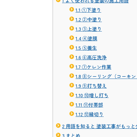
1
よく使われる塗装の施工用語
1.1
①下塗り
1.2
②中塗り
1.3
③上塗り
1.4
④塗膜
1.5
⑤養生
1.6
⑥高圧洗浄
1.7
⑦ケレン作業
1.8
⑧シーリング（コーキン
1.9
⑨打ち替え
1.10
⑩増し打ち
1.11
⑪付帯部
1.12
⑫縁切り
2
用語を知ると 塗装工事がもっと
3
まとめ