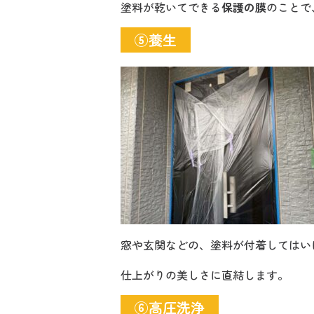
塗料が乾いてできる
保護の膜
のことで
⑤養生
窓や玄関などの、塗料が付着してはい
仕上がりの美しさに直結します。
⑥高圧洗浄