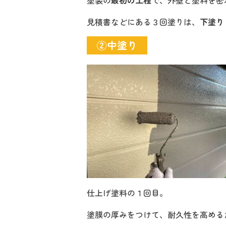
塗装の
最初の工程
で、外壁と塗料を密
見積書などにある３回塗りは、
下塗り
②中塗り
仕上げ塗料の１回目。
塗膜の厚みをつけて、耐久性を高める