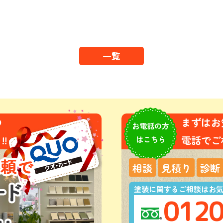
一覧
の
まずはお
お電話の方
!
電話でご
はこちら
相談
見積り
診断
塗装に関するご相談はお
0120