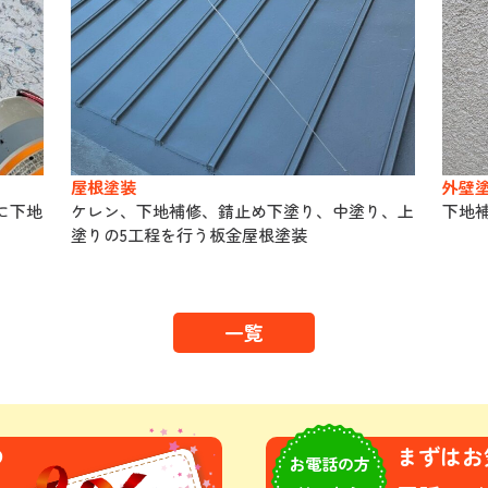
屋根塗装
外壁
に下地
ケレン、下地補修、錆止め下塗り、中塗り、上
下地
塗りの5工程を行う板金屋根塗装
一覧
の
まずはお
お電話の方