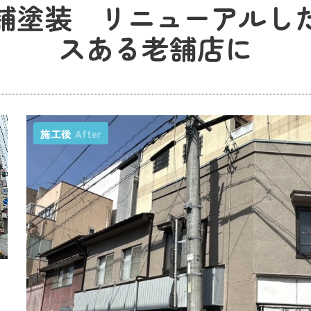
舗塗装 リニューアルし
スある老舗店に
施工後
After