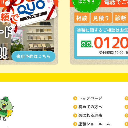
!
電話でご
はこちら
相談
見積り
診断
塗装に関するご相談はお
0120
受付時間 10:00
来店予約は
こちら
トップページ
初めての方へ
選ばれる理由
塗装ショールーム