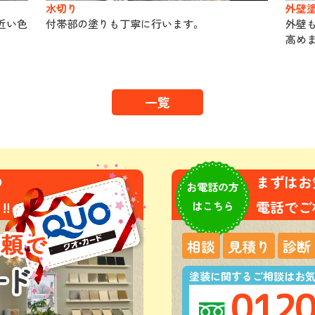
水切り
外壁
近い色
付帯部の塗りも丁寧に行います。
外壁
高め
一覧
の
まずはお
お電話の方
!
電話でご
はこちら
相談
見積り
診断
塗装に関するご相談はお
0120