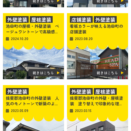
続きはこちら
続きはこちら
外壁塗装
屋根塗装
店舗塗装
外壁塗装
池田町の屋根・外壁塗装 ベ
看板カラーが映える池田町の
その他の施工
ージュワントーンで高級感...
店舗塗装
2024.10.20
2023.08.20
続きはこちら
続きはこちら
外壁塗装
外壁塗装
屋根塗装
揖斐郡池田町の外壁塗装 人
揖斐郡池田町の外壁・屋根塗
気のモノトーンで新築のよ...
装 塗り替えで印象的な理...
2023.05.09
2023.03.15