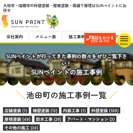
大垣市・瑞穂市の外壁塗装・屋根塗装・雨漏り修理はSUNペイントにお
任せ
会社案内
メニュー表
施工事例
スタッフブログ
電話をかける
0120-38-1116
MENU
SUNペイントが行ってきた事例の数々をぜひご覧下さ
い！
SUNペイントの施工事例
池田町の施工事例一覧
店舗塗装 (7)
擁壁塗装 (13)
内装工事 (1)
外壁塗装 (109)
屋根塗装 (49)
防水工事 (29)
アパート・マンション (3)
その他の施工 (30)