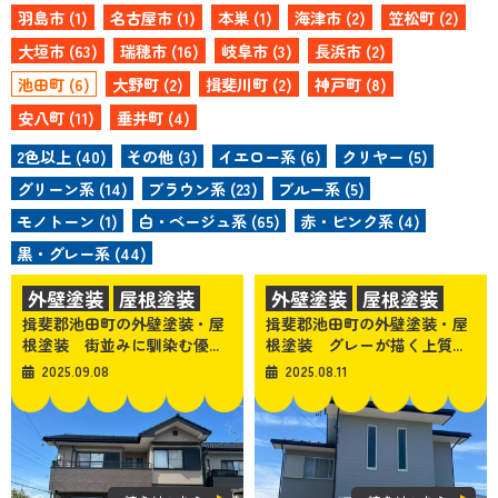
羽島市 (1)
名古屋市 (1)
本巣 (1)
海津市 (2)
笠松町 (2)
大垣市 (63)
瑞穂市 (16)
岐阜市 (3)
長浜市 (2)
池田町 (6)
大野町 (2)
揖斐川町 (2)
神戸町 (8)
安八町 (11)
垂井町 (4)
2色以上 (40)
その他 (3)
イエロー系 (6)
クリヤー (5)
グリーン系 (14)
ブラウン系 (23)
ブルー系 (5)
モノトーン (1)
白・ベージュ系 (65)
赤・ピンク系 (4)
黒・グレー系 (44)
外壁塗装
屋根塗装
外壁塗装
屋根塗装
揖斐郡池田町の外壁塗装・屋
揖斐郡池田町の外壁塗装・屋
根塗装 街並みに馴染む優...
根塗装 グレーが描く上質...
2025.09.08
2025.08.11