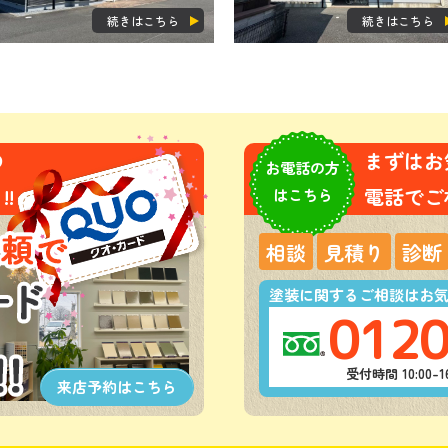
続きはこちら
続きはこちら
の
まずはお
お電話の方
!
電話でご
はこちら
相談
見積り
診断
塗装に関するご相談はお
0120
受付時間 10:00
来店予約は
こちら