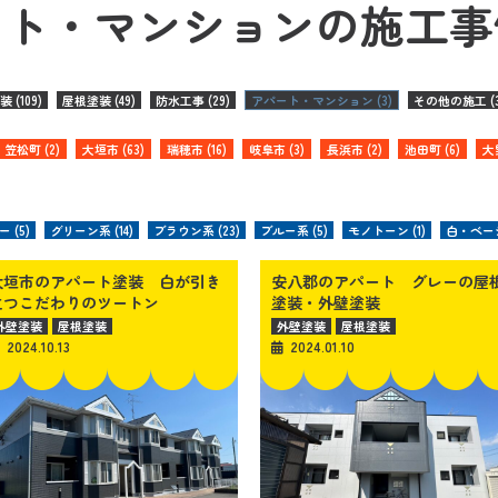
ート・マンションの施工事
 (109)
屋根塗装 (49)
防水工事 (29)
アパート・マンション (3)
その他の施工 (3
笠松町 (2)
大垣市 (63)
瑞穂市 (16)
岐阜市 (3)
長浜市 (2)
池田町 (6)
大
 (5)
グリーン系 (14)
ブラウン系 (23)
ブルー系 (5)
モノトーン (1)
白・ベージ
大垣市のアパート塗装 白が引き
安八郡のアパート グレーの屋
立つこだわりのツートン
塗装・外壁塗装
外壁塗装
屋根塗装
外壁塗装
屋根塗装
2024.10.13
2024.01.10
アパート・マンション
アパート・マンション