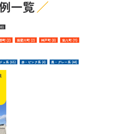
例一覧
0)
野町 (2)
揖斐川町 (2)
神戸町 (8)
安八町 (11)
ュ系 (65)
赤・ピンク系 (4)
黒・グレー系 (44)
根