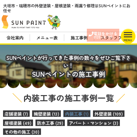
大垣市・瑞穂市の外壁塗装・屋根塗装・雨漏り修理はSUNペイントにお
任せ
電話をかける
会社案内
メニュー表
施工事例
スタッフブログ
0120-38-1116
MENU
SUNペイントが行ってきた事例の数々をぜひご覧下さ
い！
SUNペイントの施工事例
内装工事の施工事例一覧
店舗塗装 (7)
擁壁塗装 (13)
内装工事 (1)
外壁塗装 (109)
屋根塗装 (49)
防水工事 (29)
アパート・マンション (3)
その他の施工 (30)