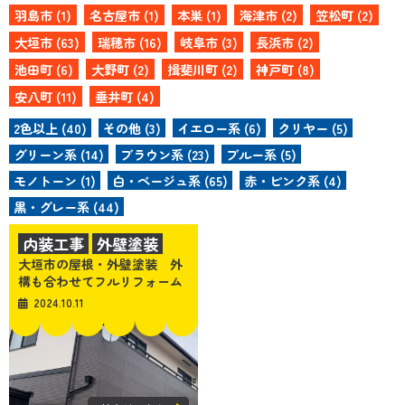
羽島市 (1)
名古屋市 (1)
本巣 (1)
海津市 (2)
笠松町 (2)
大垣市 (63)
瑞穂市 (16)
岐阜市 (3)
長浜市 (2)
池田町 (6)
大野町 (2)
揖斐川町 (2)
神戸町 (8)
安八町 (11)
垂井町 (4)
2色以上 (40)
その他 (3)
イエロー系 (6)
クリヤー (5)
グリーン系 (14)
ブラウン系 (23)
ブルー系 (5)
モノトーン (1)
白・ベージュ系 (65)
赤・ピンク系 (4)
黒・グレー系 (44)
内装工事
外壁塗装
大垣市の屋根・外壁塗装 外
屋根塗装
その他の施工
構も合わせてフルリフォーム
2024.10.11