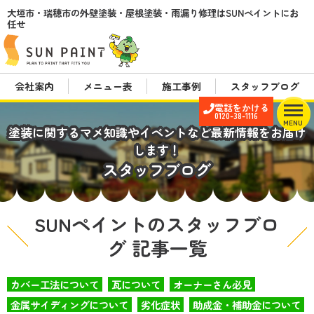
大垣市・瑞穂市の外壁塗装・屋根塗装・雨漏り修理はSUNペイントにお
任せ
会社案内
メニュー表
施工事例
スタッフブログ
電話をかける
0120-38-1116
MENU
塗装に関するマメ知識やイベントなど最新情報をお届け
します！
スタッフブログ
SUNペイントのスタッフブロ
グ 記事一覧
カバー工法について
瓦について
オーナーさん必見
金属サイディングについて
劣化症状
助成金・補助金について