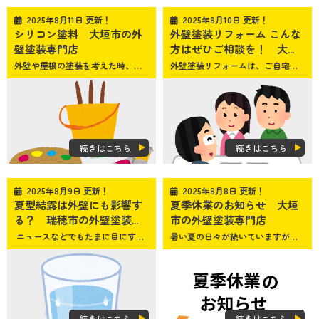
2025年8月11日 更新！
2025年8月10日 更新！
シリコン塗料 大垣市の外
外壁塗装リフォーム こんな
壁塗装専門店
方はぜひご相談を！ 大...
外壁や屋根の塗装を考えた時、使用する塗料に何を使うかは重要なポイントです
外壁塗装リフォームは、ご自宅の見た目の美しさを整えるだけでなく、家を守り、快適な生活を続けるために重要な役割を果たします
続きはこちら
続きはこちら
2025年8月9日 更新！
2025年8月8日 更新！
夏型結露は外壁にも影響す
夏季休業のお知らせ 大垣
る？ 瑞穂市の外壁塗装...
市の外壁塗装専門店
ニュースなどでもたまに目にする「夏型結露」。結露するのは冬だけでなく、夏にも注意が必要です
暑い夏の日々が続いていますが、みなさま体調は崩されたりしていないですか？ 大垣市・瑞穂市・安八・揖斐・本巣市のみなさまこんにちは！岐阜県大垣市の外壁塗装・屋根塗装専門店 SUNペイントです
続きはこちら
続きはこちら