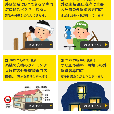
外壁塗装はDIYできる？専門
外壁塗装 高圧洗浄は重要
店に頼むべき？ 瑞穂...
大垣市の外壁塗装専門店
建物の外壁が劣化してきたら、塗り替えが必要です。しかし、そこで多くの方が迷うのが「DIYで行うべき？」「専門店に頼むべき？」という点ですね
まだまだ暑い日が続いています
少し
続きはこちら
続きはこちら
2025年8月17日 更新！
2025年8月16日 更新！
雨樋の交換のタイミング
サビ止め塗料 瑞穂市の外
大垣市の外壁塗装専門店
壁塗装専門店
雨樋は、雨水を適切に排水するために欠かせないご自宅の部品の１つです
夏季休業ありがとうございました。本日より通常営業しておりますので、外壁・屋根塗装でお困りの際はSUNペイントまでご連絡ください
大
続きはこちら
続きはこちら