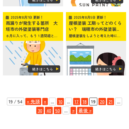
2025年8月7日 更新！
2025年8月5日 更新！
雨漏りが発生する箇所 大
屋根塗装 工期ってどのくら
垣市の外壁塗装専門店
い？ 瑞穂市の外壁塗装...
８月に入って、もう１週間経とうとしてます。夏休みも残り約半分！という折り返し地点ですね
屋根塗装をしようと考えた時に、まず気になるのが「工期」ではないでしょうか
続きはこちら
続きはこちら
19 / 54
« 先頭
«
...
10
...
17
18
19
20
21
...
30
40
50
...
»
最後 »