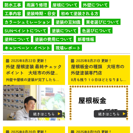
防水工事
雨漏り修理
屋根について
外壁について
工事内容
塗装時期・目安
初めて塗装される方
カラーシュミレーション
塗装の豆知識
業者選びについて
SUNペイントについて
塗装について
色選びについて
塗料について
塗装の費用について
新着情報
キャンペーン・イベント
現場レポート
2025年8月22日 更新！
2025年8月21日 更新！
外壁 屋根塗装 最終チェック
屋根板金の種類 大垣市の
ポイント 大垣市の外壁...
外壁塗装専門店
外壁や屋根の塗装が完了したら、その出来栄えをしっかり確認する「最終チェック」はとても重要です。 大垣市、瑞穂市、揖斐郡、安八郡、本巣のみなさまこんにちは！岐阜県大垣市の外壁塗装・屋根塗装専門店 SUNペイントです きれいに仕上がっていても、細かい部分に見落としがあると、後々トラブルや修繕費用が発生する可能性があります。 今回のブログでは、外壁や屋根塗装の最終確認時に見るべきポイントをご紹介していきます！ 塗装の仕上がりを目で見て確認 次のような点に注意しながら、外壁や屋根全体を目視で確認しましょう。 ①ムラがないか確認 まず、均一に塗られているかを確認しましょう。特に日当たりの良い場所では、光の加減でムラが目立ちやすいため注意が必要です。 ②塗料の垂れやはみ出し 塗料が垂れたり、不要な部分に塗られていないかチェックしましょう。 ③角の部分や細部の仕上がり 窓枠や配管周り、角の部分など細部まで丁寧に塗装が仕上がっているか確認しましょう。 防水性能の確認 特に屋根や外壁は、防水性能が重要です。塗料の仕上がりが不十分だと、水漏れの原因になることがあります。次のポイントを確認すると良いでしょう。 ①ひび割れや隙間がないか 塗装面に亀裂や隙間がないかを慎重にチェックしましょう。 ②縁切り部や雨樋の状態 雨水がスムーズに排水されるよう、縁切り部や雨樋がちゃんと機能しているか確認しましょう。 付帯部の塗装の確認 外壁や屋根だけでなく、以下の付帯部分も塗装の対象になっている場合は確認しましょう。 ・雨樋：塗装が均一で、防水性が保たれているか確認します。 ・軒天や破風板：外観に大きく影響する部分なので、色ムラや剥がれがないかチェックしましょう。 ・窓枠やシャッターボックス：窓枠などの塗り残しがないか、また外観に合った仕上がりなのかを確認します。 施工前、施工後を確認 塗装工事が完了した後には、施工前と施工後の写真を専門業者から見せてもらいましょう。 これにより、どの箇所がどのように塗装されたのかが一目でわかります。 特に、屋根や見えにくい箇所は写真で確認するのが効果的です。 保証内容とアフターケアの確認 施工が完了したら、専門業者との間で保証内容の再確認をしましょう。 １．保証期間 保証が何年間適用されるのかを確認しておきます。 ２．保証範囲 どのようなトラブルに対して保証が適用されるのかを確認します。 ３．アフターケアの有無 施工後の点検やメンテナンスサービスがあるかどうかもしっかりと確認しましょう。 業者へのフィードバックもすると良い 最後に、施工業者へフィードバックを伝えることで、今後のサービス向上につながります。 良かった点や改善してほしい点を伝え、信頼関係を築くことも大切です。 まとめ 外壁や屋根塗装の最終チェックは、住まいの安全性や見た目の美しさを保つために欠かせません。 仕上がりをしっかりと確認し、気になる点があれば早めに施工業者に相談しましょう！ SUNペイントでは、施工後の最終チェックにも重点を置いており、お客様が安心していただけるよう努めています。お気軽にお問い合わせください！
8月も残り１０日ほどとなりましたね。少しずつ涼しくなることを願うばかりです
続きはこちら
続きはこちら
2025年8月20日 更新！
2025年8月19日 更新！